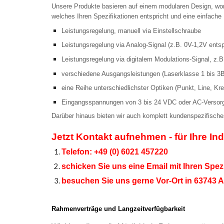
Unsere Produkte basieren auf einem modularen Design, womi
welches Ihren Spezifikationen entspricht und eine einfache 
Leistungsregelung, manuell via E
i
nstellschraube
Leistungsregelung via Analog-Signal (z.B. 0V-1,2V ent
Leistungsregelung via digitalem Modulations-Signal, z.
verschiedene Ausgangsleistungen (Laserklasse 1 bis 3
eine Reihe unterschiedlichster Optiken (Punkt, Line, Kre
Eingangsspannungen von 3 bis 24 VDC oder AC-Versorgun
Darüber hinaus bieten wir auch komplett kundenspezifische
Jetzt Kontakt aufnehmen - für Ihre In
Telefon
: +49 (0) 6021 457220
schicken Sie uns eine Email mit Ihren Spezif
besuchen Sie uns gerne Vor-Ort in 63743 
Rahmenverträge und Langzeitverfügbarkeit